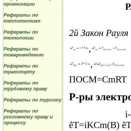
Р
организации
Рефераты по
теплотехнике
2
й
Закон Рауля
Рефераты по
технологии
,
Рефераты по
товароведению
,
Рефераты по
транспорту
ПОСМ=СmR
Рефераты по
трудовому праву
Р-ры электр
Рефераты по туризму
Рефераты по
i-изотонич
уголовному праву и
êT=iKCm(B) ê
процессу