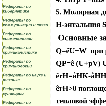
Рефераты по
5. Молярная 
кибернетике
Рефераты по
Н-энтальпия
коммуникации и связи
Рефераты по
Основные з
косметологии
Рефераты по
Q
=
ê
U
+
W
при
криминалистике
QP=
ê
(U+pV) 
Рефераты по
криминологии
ê
rH
=
å
HK
-
å
H
Рефераты по науке и
технике
ê
rH
>0 погло
Рефераты по
кулинарии
тепловой эфф
Рефераты по