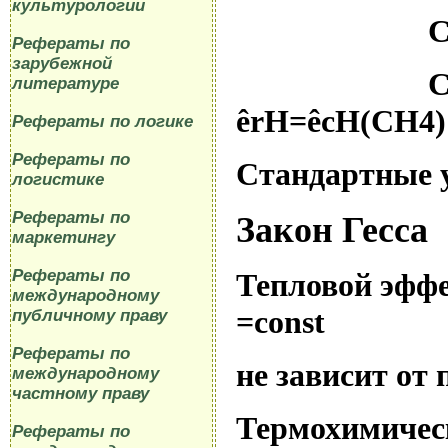
культурологии
C
Рефераты по
зарубежной
литературе
ê
rH
=
ê
cH
(
CH
4)
Рефераты по логике
Рефераты по
Стандартные 
логистике
Рефераты по
Закон Гесса
маркетингу
Рефераты по
Тепловой эфф
международному
=
const
публичному праву
Рефераты по
не зависит от
международному
частному праву
Термохимическ
Рефераты по