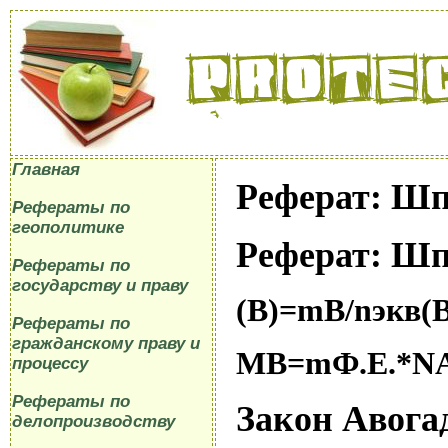
Главная
Реферат: Ш
Рефераты по
геополитике
Реферат: Ш
Рефераты по
государству и праву
(В)=
mB
/
n
экв
(
Рефераты по
гражданскому праву и
MB
=
m
Ф.Е.
*
N
процессу
Рефераты по
Закон Авога
делопроизводству