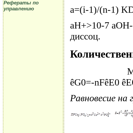
Рефераты по
a=(i-1)/(n-1) 
управлению
aH+>10-7 aOH-
диссоц.
Количествен
М
êG0=-nFêE0 êE
Равновесие на 