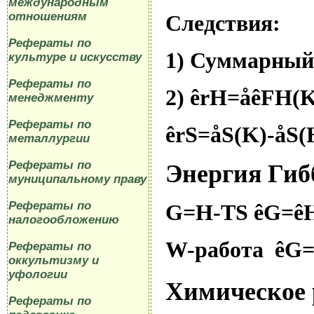
международным
отношениям
Следствия:
Рефераты по
1) Суммарный 
культуре и искусству
Рефераты по
2)
ê
rH=
å
ê
F
H(K
менеджменту
Рефераты по
ê
rS=
å
S(K)-
å
S(
металлургии
Рефераты по
Энергия Гиб
муниципальному праву
Рефераты по
G
=
H
-
TS
ê
G
=
ê
налогообложению
W
-работа
ê
G
=
Рефераты по
оккультизму и
уфологии
Химическое 
Рефераты по