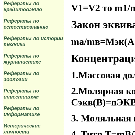
Рефераты по
V
1
=
V
2
то
m
1
/
кредитованию
Рефераты по
Закон эквив
естествознанию
Рефераты по истории
ma
/
m
в
=Мэк(А
техники
Концентрац
Рефераты по
журналистике
1.Массовая д
Рефераты по
зоологии
2.Молярная к
Рефераты по
инвестициям
Сэкв(В)=
n
ЭК
Рефераты по
информатике
3. Моляльная
Исторические
4. Титр Т=
mB
/
личности