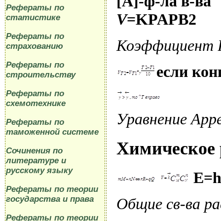
[
A
]-ф-ла в-ва
Рефераты по
V
=
KPAPB
2
статистике
Рефераты по
Коэффициент 
страхованию
Рефераты по
если кон
строительству
Рефераты по
схемотехнике
Уравнение Арр
Рефераты по
таможенной системе
Химическое 
Сочинения по
литературе и
русскому языку
E
=
Рефераты по теории
государства и права
Общие
c
в-ва р
Рефераты по теории