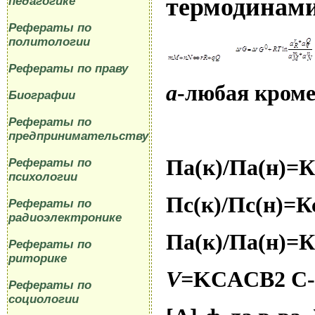
термодинам
педагогике
Рефераты по
политологии
Рефераты по праву
a
-любая кроме
Биографии
Рефераты по
предпринимательству
Па(к)/Па(н)=К
Рефераты по
психологии
Пс(к)/Пс(н)=К
Рефераты по
радиоэлектронике
Па(к)/Па(н)=
Рефераты по
риторике
V
=
KCACB
2
C
Рефераты по
социологии